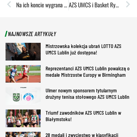
Na ich koncie wygrana z outsiderem. Teraz zadanie będzie cięższe
AZS UMCS i Basket Ryki będą szkolić przyszłe talenty
NAJNOWSZE ARTYKUŁY
Mistrzowska kolekcja ubrań LOTTO AZS
UMCS Lublin już dostępna!
Reprezentanci AZS UMCS Lublin powalczą o
medale Mistrzostw Europy w Birmingham
Ulmer nowym sponsorem tytularnym
drużyny tenisa stołowego AZS UMCS Lublin
Triumf zawodników AZS UMCS Lublin w
Białymstoku!
28 medali i zwycięstwo w klasyfikacji