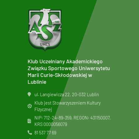
Klub Uczelniany Akademickiego
Związku Sportowego Uniwersytetu
Marii Curie-Skłodowskiej w
Lublinie
ul. Langiewicza 22, 20-032 Lublin
Klub jest Stowarzyszeniem Kultury
Fizycznej
NIP: 712-24-89-359, REGON: 431150007,
KRS
0000056079
81 537 77 69