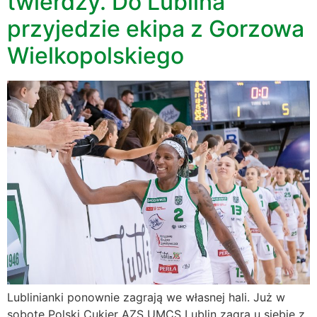
twierdzy. Do Lublina
przyjedzie ekipa z Gorzowa
Wielkopolskiego
Lublinianki ponownie zagrają we własnej hali. Już w
sobotę Polski Cukier AZS UMCS Lublin zagra u siebie z