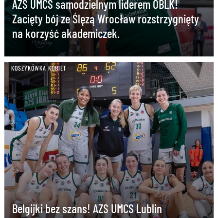
AZS UMCS samodzielnym liderem OBLK!
Zacięty bój ze Ślęzą Wrocław rozstrzygnięty
na korzyść akademiczek.
KOSZYKÓWKA KOBIET
Belgijki bez szans! AZS UMCS Lublin