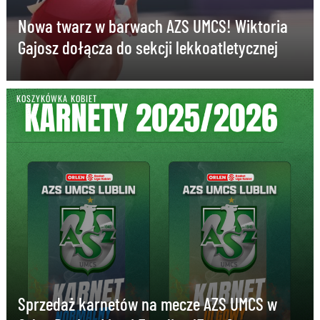
Nowa twarz w barwach AZS UMCS! Wiktoria
Gajosz dołącza do sekcji lekkoatletycznej
KOSZYKÓWKA KOBIET
Sprzedaż karnetów na mecze AZS UMCS w