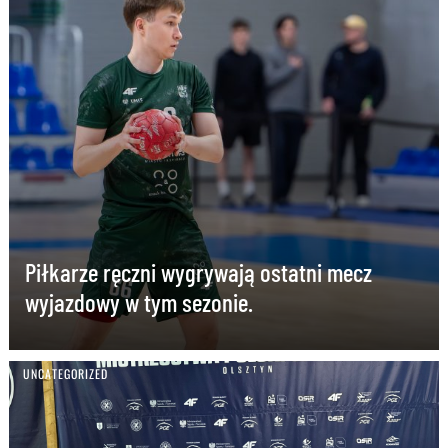
Piłkarze ręczni wygrywają ostatni mecz
wyjazdowy w tym sezonie.
UNCATEGORIZED