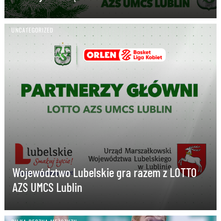
UNCATEGORIZED
Województwo Lubelskie gra razem z LOTTO
AZS UMCS Lublin