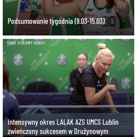
Podsumowanie tygodnia (9.03-15.03)
TENIS STOŁOWY KOBIET
Intensywny okres LALAK AZS UMCS Lublin
zwieńczony sukcesem w Drużynowym