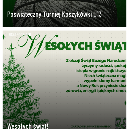
Poświąteczny Turniej Koszykówki U13
UNCATEGORIZED
Wesołych świąt!