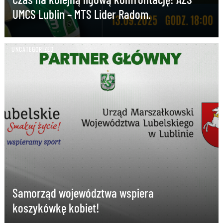
UMCS Lublin – MTS Lider Radom.
UNCATEGORIZED
Samorząd województwa wspiera
koszykówkę kobiet!