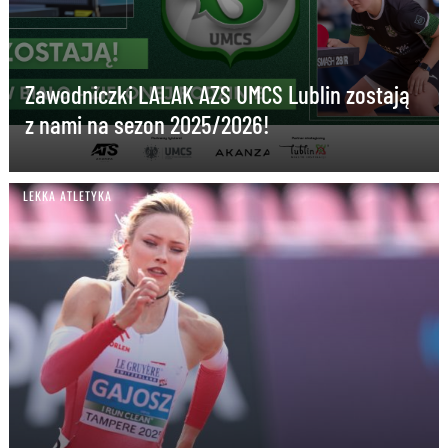
Zawodniczki LALAK AZS UMCS Lublin zostają
z nami na sezon 2025/2026!
LEKKA ATLETYKA