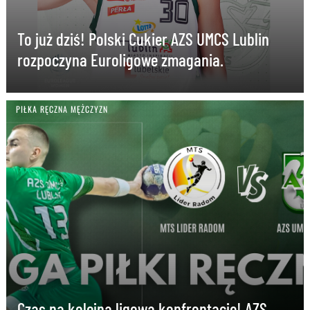
To już dziś! Polski Cukier AZS UMCS Lublin
rozpoczyna Euroligowe zmagania.
PIŁKA RĘCZNA MĘŻCZYZN
Czas na kolejną ligową konfrontację! AZS