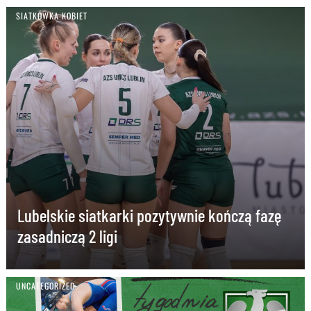
SIATKÓWKA KOBIET
Lubelskie siatkarki pozytywnie kończą fazę
zasadniczą 2 ligi
UNCATEGORIZED