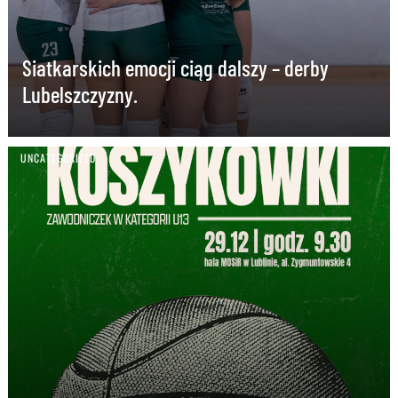
Siatkarskich emocji ciąg dalszy – derby
Lubelszczyzny.
UNCATEGORIZED