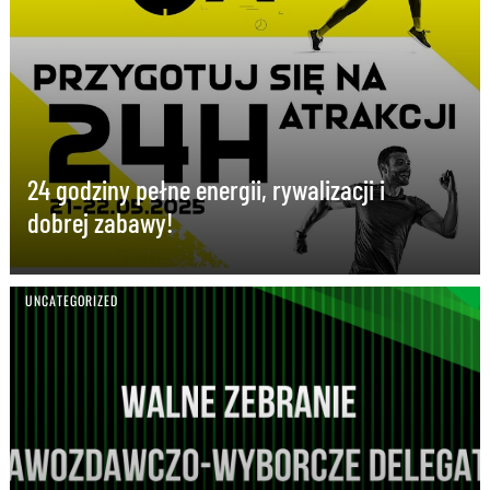
24 godziny pełne energii, rywalizacji i
dobrej zabawy!
UNCATEGORIZED