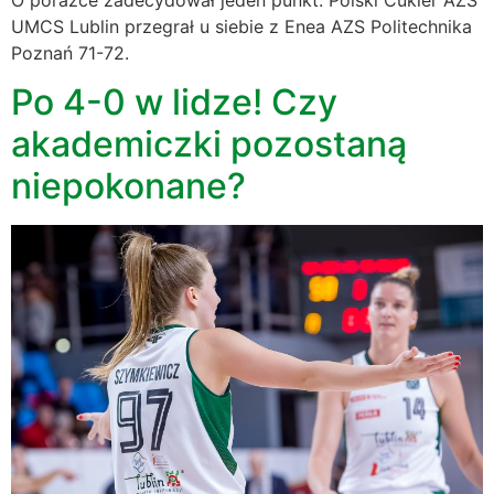
O porażce zadecydował jeden punkt. Polski Cukier AZS
UMCS Lublin przegrał u siebie z Enea AZS Politechnika
Poznań 71-72.
Po 4-0 w lidze! Czy
akademiczki pozostaną
niepokonane?