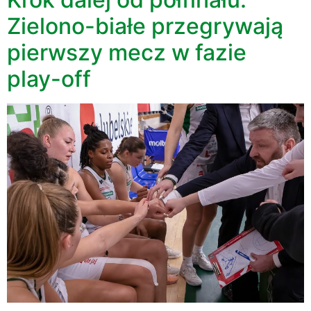
Zielono-białe przegrywają
pierwszy mecz w fazie
play-off