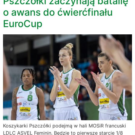
Pszczółki zaczynają batalię
o awans do ćwierćfinału
EuroCup
Koszykarki Pszczółki podejmą w hali MOSiR francuski
LDLC ASVEL Feminin. Będzie to pierwsze starcie 1/8