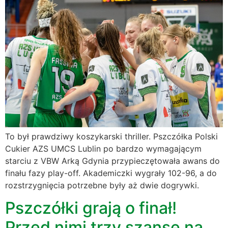
To był prawdziwy koszykarski thriller. Pszczółka Polski
Cukier AZS UMCS Lublin po bardzo wymagającym
starciu z VBW Arką Gdynia przypieczętowała awans do
finału fazy play-off. Akademiczki wygrały 102-96, a do
rozstrzygnięcia potrzebne były aż dwie dogrywki.
Pszczółki grają o finał!
Przed nimi trzy szanse na